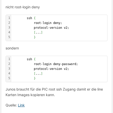
nicht root-login deny
1
        ssh 
{
2
            root-login deny;
3
            protocol-version v2;        
4
[
...
]
5
}
sondern
1
        ssh 
{
2
            root-login deny-password;
3
            protocol-version v2;        
4
[
...
]
5
}
Junos braucht für die PIC root ssh Zugang damit er die line
Karten Images kopieren kann.
Quelle:
Link