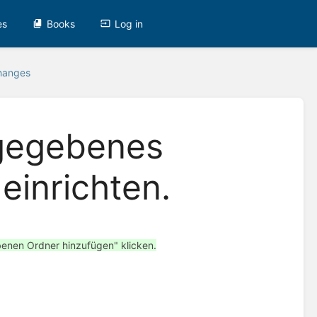
es
Books
Log in
hanges
igegebenes
einrichten.
enen Ordner hinzufügen" klicken.