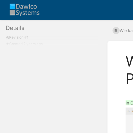
Details
Wie kan
Revision #1
Created 2 years ago
W
P
In 